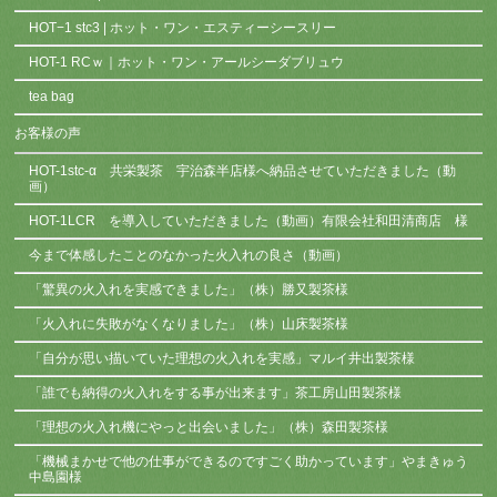
HOT−1 stc3 | ホット・ワン・エスティーシースリー
HOT-1 RCｗ｜ホット・ワン・アールシーダブリュウ
tea bag
お客様の声
HOT-1stc-α 共栄製茶 宇治森半店様へ納品させていただきました（動
画）
HOT-1LCR を導入していただきました（動画）有限会社和田清商店 様
今まで体感したことのなかった火入れの良さ（動画）
「驚異の火入れを実感できました」（株）勝又製茶様
「火入れに失敗がなくなりました」（株）山床製茶様
「自分が思い描いていた理想の火入れを実感」マルイ井出製茶様
「誰でも納得の火入れをする事が出来ます」茶工房山田製茶様
「理想の火入れ機にやっと出会いました」（株）森田製茶様
「機械まかせで他の仕事ができるのですごく助かっています」やまきゅう
中島園様