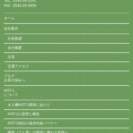
TEL : 0545-34-0141
FAX : 0545-34-0958
ホーム
会社案内
社長挨拶
会社概要
沿革
交通アクセス
ブログ
お茶の深みへ
HOT-1
について
火入機HOT-1開発にあたり
HOT-1の原理と構造
HOT-1独自の遠赤外線バーナー
碾茶（てん茶）の製造に携わる皆様へ