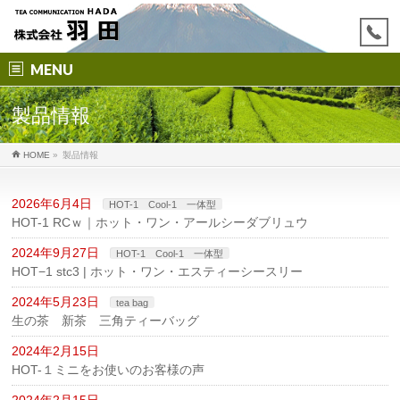
MENU
製品情報
HOME
»
製品情報
2026年6月4日
HOT-1 Cool-1 一体型
HOT-1 RCｗ｜ホット・ワン・アールシーダブリュウ
2024年9月27日
HOT-1 Cool-1 一体型
HOT−1 stc3 | ホット・ワン・エスティーシースリー
2024年5月23日
tea bag
生の茶 新茶 三角ティーバッグ
2024年2月15日
HOT-１ミニをお使いのお客様の声