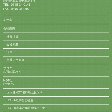
静岡県富士市中里249-1
TEL : 0545-34-0141
FAX : 0545-34-0958
ホーム
会社案内
社長挨拶
会社概要
沿革
交通アクセス
ブログ
お茶の深みへ
HOT-1
について
火入機HOT-1開発にあたり
HOT-1の原理と構造
HOT-1独自の遠赤外線バーナー