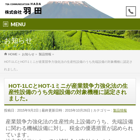
MENU
お知らせ
HOME
»
お知らせ
»
製品情報
»
HOT-1LCとHOT-1ミニが産業競争力強化法の生産性設備のうち先端設備の対象機種に認定さ
れました。
HOT-1LCとHOT-1ミニが産業競争力強化法の生
産性設備のうち先端設備の対象機種に認定され
ました。
投稿日 : 2015年9月2日
最終更新日時 : 2015年10月26日
カテゴリー :
製品情報
産業競争力強化法の生産性向上設備のうち、先端設備
に関わる機械設備に対し、税金の優遇措置が認められ
ています。