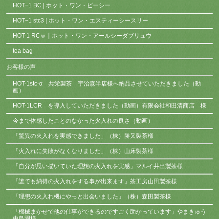
HOT−1 BC | ホット・ワン・ビーシー
HOT−1 stc3 | ホット・ワン・エスティーシースリー
HOT-1 RCｗ｜ホット・ワン・アールシーダブリュウ
tea bag
お客様の声
HOT-1stc-α 共栄製茶 宇治森半店様へ納品させていただきました（動
画）
HOT-1LCR を導入していただきました（動画）有限会社和田清商店 様
今まで体感したことのなかった火入れの良さ（動画）
「驚異の火入れを実感できました」（株）勝又製茶様
「火入れに失敗がなくなりました」（株）山床製茶様
「自分が思い描いていた理想の火入れを実感」マルイ井出製茶様
「誰でも納得の火入れをする事が出来ます」茶工房山田製茶様
「理想の火入れ機にやっと出会いました」（株）森田製茶様
「機械まかせで他の仕事ができるのですごく助かっています」やまきゅう
中島園様