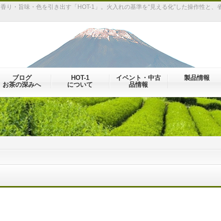
り・旨味・色を引き出す「HOT-1」。火入れの基準を“見える化”した操作性と、
ブログ
HOT-1
イベント・中古
製品情報
お茶の深みへ
について
品情報