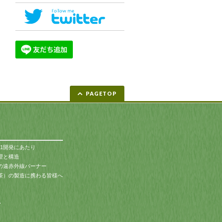
PAGETOP
-1開発にあたり
原理と構造
自の遠赤外線バーナー
茶）の製造に携わる皆様へ