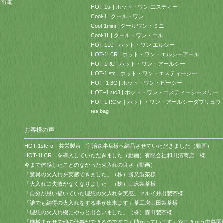
岳南電
HOT-1st | ホット・ワン エスティー
Cool-1 | クール・ワン
Cool-1mini | クールワン・ミニ
Cool-1L | クール・ワン・エル
HOT-1LC | ホット・ワン エルシー
HOT-1LCR | ホット・ワン・エルシーアール
HOT-1RC | ホット・ワン・アールシー
HOT-1 stc | ホット・ワン・エスティーシー
HOT−1 BC | ホット・ワン・ビーシー
HOT−1 stc3 | ホット・ワン・エスティーシースリ
HOT-1 RCｗ｜ホット・ワン・アールシーダブリュウ
tea bag
お客様の声
HOT-1stc-α 共栄製茶 宇治森半店様へ納品させていただきました（動画）
HOT-1LCR を導入していただきました（動画）有限会社和田清商店 様
今まで体感したことのなかった火入れの良さ（動画）
「驚異の火入れを実感できました」（株）勝又製茶様
「火入れに失敗がなくなりました」（株）山床製茶様
「自分が思い描いていた理想の火入れを実感」マルイ井出製茶様
「誰でも納得の火入れをする事が出来ます」茶工房山田製茶様
「理想の火入れ機にやっと出会いました」（株）森田製茶様
「機械まかせで他の仕事ができるのですごく助かっています」やまきゅう中島園