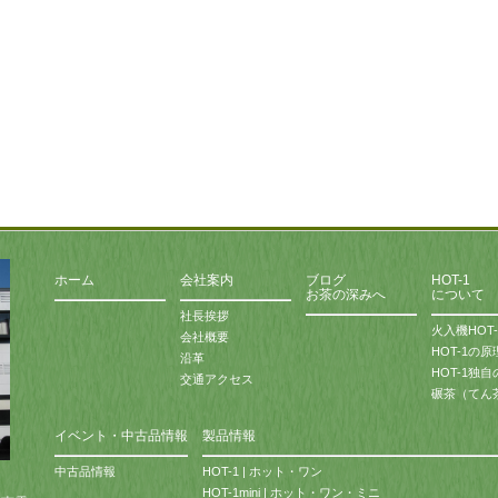
ホーム
会社案内
ブログ
HOT-1
お茶の深みへ
について
社長挨拶
火入機HOT
会社概要
HOT-1の
沿革
HOT-1独
交通アクセス
碾茶（てん
イベント・中古品情報
製品情報
中古品情報
HOT-1 | ホット・ワン
HOT-1mini | ホット・ワン・ミニ