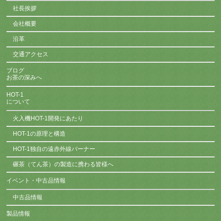
社長挨拶
会社概要
沿革
交通アクセス
ブログ
お茶の深みへ
HOT-1
について
火入機HOT-1開発にあたり
HOT-1の原理と構造
HOT-1独自の遠赤外線バーナー
碾茶（てん茶）の製造に携わる皆様へ
イベント・中古品情報
中古品情報
製品情報