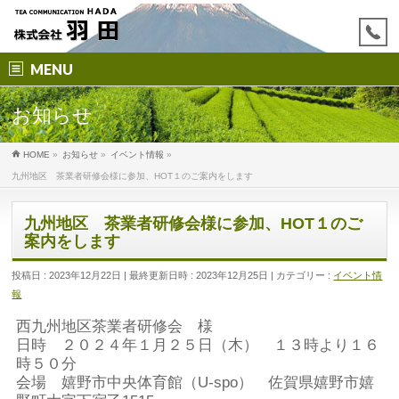
MENU
お知らせ
HOME
»
お知らせ
»
イベント情報
»
九州地区 茶業者研修会様に参加、HOT１のご案内をします
九州地区 茶業者研修会様に参加、HOT１のご
案内をします
投稿日 : 2023年12月22日
最終更新日時 : 2023年12月25日
カテゴリー :
イベント情
報
西九州地区茶業者研修会 様
日時 ２０２４年１月２５日（木） １３時より１６
時５０分
会場 嬉野市中央体育館（U-spo） 佐賀県嬉野市嬉