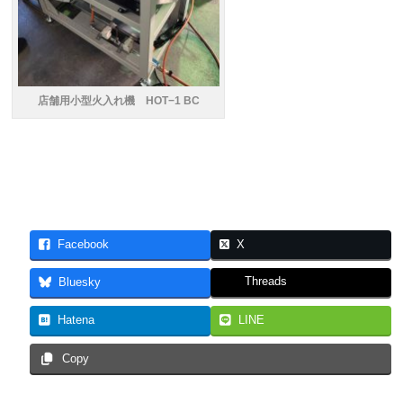
店舗用小型火入れ機 HOT−1 BC
Facebook
X
Threads
Bluesky
Hatena
LINE
Copy