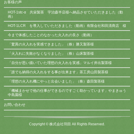
お客様の声
HOT-1stc-α 共栄製茶 宇治森半店様へ納品させていただきました（動
画）
HOT-1LCR を導入していただきました（動画）有限会社和田清商店 様
今まで体感したことのなかった火入れの良さ（動画）
「驚異の火入れを実感できました」（株）勝又製茶様
「火入れに失敗がなくなりました」（株）山床製茶様
「自分が思い描いていた理想の火入れを実感」マルイ井出製茶様
「誰でも納得の火入れをする事が出来ます」茶工房山田製茶様
「理想の火入れ機にやっと出会いました」（株）森田製茶様
「機械まかせで他の仕事ができるのですごく助かっています」やまきゅう
中島園様
お問い合わせ
Copyright ©
株式会社羽田
All Rights Reserved.