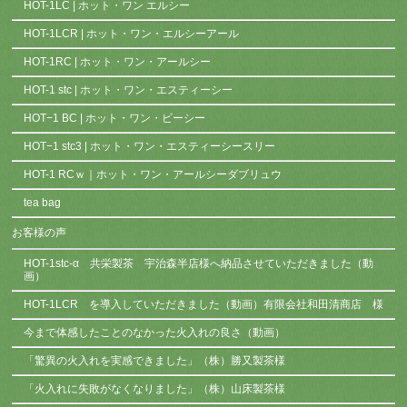
HOT-1LC | ホット・ワン エルシー
HOT-1LCR | ホット・ワン・エルシーアール
HOT-1RC | ホット・ワン・アールシー
HOT-1 stc | ホット・ワン・エスティーシー
HOT−1 BC | ホット・ワン・ビーシー
HOT−1 stc3 | ホット・ワン・エスティーシースリー
HOT-1 RCｗ｜ホット・ワン・アールシーダブリュウ
tea bag
お客様の声
HOT-1stc-α 共栄製茶 宇治森半店様へ納品させていただきました（動
画）
HOT-1LCR を導入していただきました（動画）有限会社和田清商店 様
今まで体感したことのなかった火入れの良さ（動画）
「驚異の火入れを実感できました」（株）勝又製茶様
「火入れに失敗がなくなりました」（株）山床製茶様