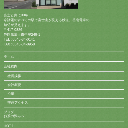
富士と共に90年
今話題のすべての駅で富士山が見える鉄道、岳南電車の
踏切が見えます。
〒417-0826
静岡県富士市中里249-1
TEL : 0545-34-0141
FAX : 0545-34-0958
ホーム
会社案内
社長挨拶
会社概要
沿革
交通アクセス
ブログ
お茶の深みへ
HOT-1