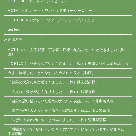
HOT−1 BC | ホット・ワン・ビーシー
HOT−1 stc3 | ホット・ワン・エスティーシースリー
HOT-1 RCｗ｜ホット・ワン・アールシーダブリュウ
tea bag
お客様の声
HOT-1stc-α 共栄製茶 宇治森半店様へ納品させていただきました（動
画）
HOT-1LCR を導入していただきました（動画）有限会社和田清商店 様
今まで体感したことのなかった火入れの良さ（動画）
「驚異の火入れを実感できました」（株）勝又製茶様
「火入れに失敗がなくなりました」（株）山床製茶様
「自分が思い描いていた理想の火入れを実感」マルイ井出製茶様
「誰でも納得の火入れをする事が出来ます」茶工房山田製茶様
「理想の火入れ機にやっと出会いました」（株）森田製茶様
「機械まかせで他の仕事ができるのですごく助かっています」やまきゅう
中島園様